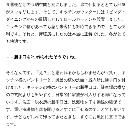
食器棚などの収納空間と別にしました。扉で仕切るととても部屋
がスッキリします。そして、キッチンカウンターにはリビング・
ダイニングからの目隠しとしてロールカーテンを設置しました。
キッチンに物があっても急な来客にも対応できるので、とても便
利です。それと、床暖房にしたのは本当に正解でした。冬がとて
も快適です。
－－勝手口を2つ作られたそうですね。
そうなんです。「え？」と思われるかもしれませんが（笑）、キ
ッチン横のパントリーと、風呂の横の洗面・脱衣所に勝手口を付
けました。キッチンの横のパントリーの勝手口は、駐車場の横な
ので玄関よりも出やすく、日常的に家族が出入りする扉になって
います。洗面・脱衣所の勝手口は、洗濯物を干す動線の確保で
す。重い洗濯物も扉を開けるとすぐに干せるので、とても良いで
す。子どもが汚れて帰ってきたときも、すぐにお風呂に直行でき
ます。