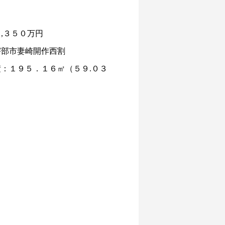
,３５０万円
宇部市妻崎開作西割
：１９５．１６㎡（５９.０３