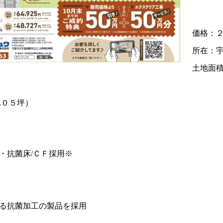
価格：２
所在：
土地面積
.０５坪）
・抗菌床/ＣＦ採用※
る抗菌加工の製品を採用