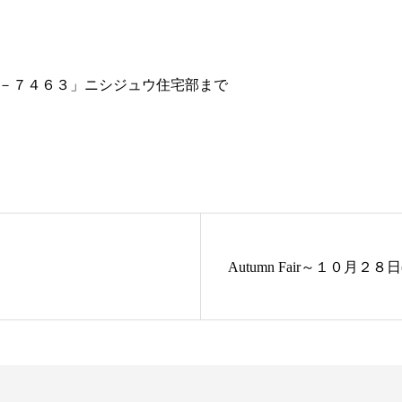
－７４６３」ニシジュウ住宅部まで
Autumn Fair～１０月２８日