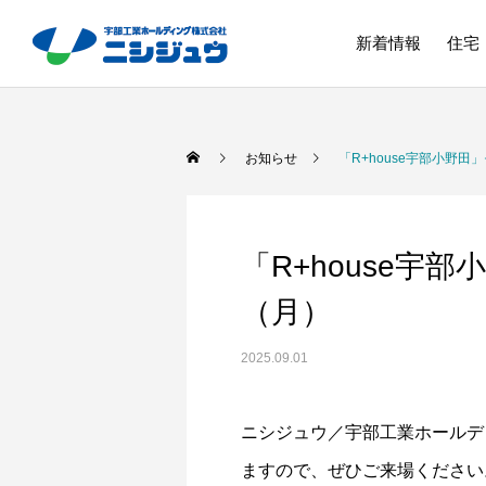
新着情報
住宅
お知らせ
「R+house宇部小野
「R+house宇
（月）
2025.09.01
ニシジュウ／宇部工業ホールデ
ますので、ぜひご来場ください