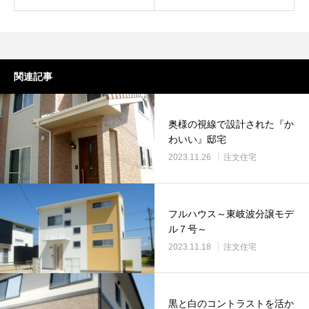
関連記事
奥様の視線で設計された『か
わいい』邸宅
2023.11.26
注文住宅
フルハウス～東岐波分譲モデ
ル７号～
2023.11.18
注文住宅
黒と白のコントラストを活か