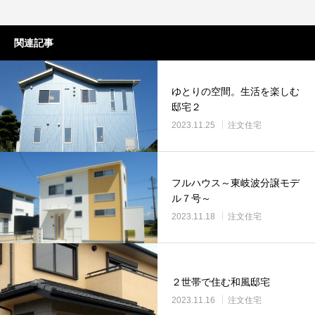
関連記事
ゆとりの空間。生活を楽しむ
邸宅２
2023.11.25
注文住宅
フルハウス～東岐波分譲モデ
ル７号～
2023.11.18
注文住宅
２世帯で住む和風邸宅
2023.11.16
注文住宅