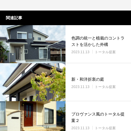
関連記事
色調の統一と植栽のコントラ
ストを活かした外構
2023.11.13
トータル提案
新・和洋折衷の庭
2023.11.13
トータル提案
プロヴァンス風のトータル提
案２
2023.11.13
トータル提案