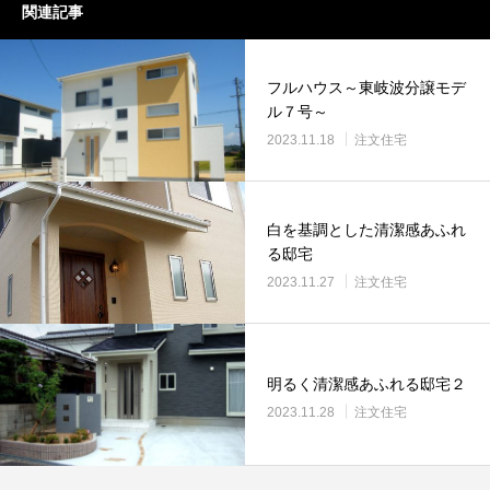
関連記事
フルハウス～東岐波分譲モデ
ル７号～
2023.11.18
注文住宅
白を基調とした清潔感あふれ
る邸宅
2023.11.27
注文住宅
明るく清潔感あふれる邸宅２
2023.11.28
注文住宅